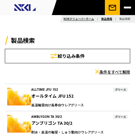
NOKクリューバーホーム
/
製品情報
/
製品検索
製品検索
絞り込み条件
条件をすべて解除
ALLTIME JFU 152
グリース
オールタイム JFU 152
高温軸受向け長寿命ウレアグリース
AMBLYGON TA 30/2
グリース
アンブリゴン TA 30/2
耐水・高温の軸受・しゅう動向けウレアグリース