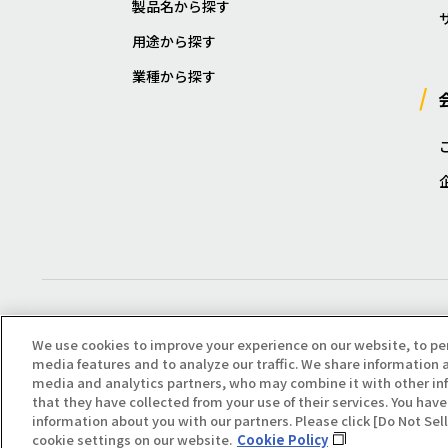
製品名から探す
用途から探す
業種から探す
We use cookies to improve your experience on our website, to pe
media features and to analyze our traffic. We share information a
media and analytics partners, who may combine it with other in
that they have collected from your use of their services. You have 
Copyright(C) All Right Reserved. Producted by NOK KLÜBER CO., LTD.
information about you with our partners. Please click [Do Not Se
cookie settings on our website.
Cookie Policy