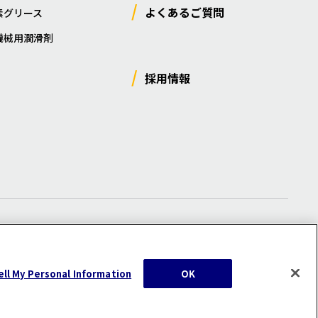
よくあるご質問
素グリース
機械用潤滑剤
採用情報
ー
/
サイトマップ
/
利用規約
/
注意事項
ell My Personal Information
OK