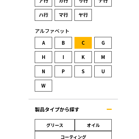
ア行
カ行
サ行
ナ行
ハ行
マ行
ヤ行
アルファベット
A
B
C
G
H
I
K
M
N
P
S
U
W
製品タイプから探す
グリース
オイル
コーティング