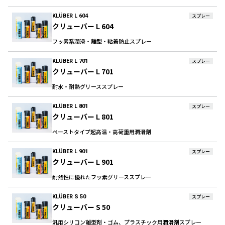
KLÜBER L 604
スプレー
クリューバー L 604
フッ素系潤滑・離型・粘着防止スプレー
KLÜBER L 701
スプレー
クリューバー L 701
耐水・耐熱グリーススプレー
KLÜBER L 801
スプレー
クリューバー L 801
ペーストタイプ超高温・高荷重用潤滑剤
KLÜBER L 901
スプレー
クリューバー L 901
耐熱性に優れたフッ素グリーススプレー
KLÜBER S 50
スプレー
クリューバー S 50
汎用シリコン離型剤・ゴム、プラスチック用潤滑剤スプレー